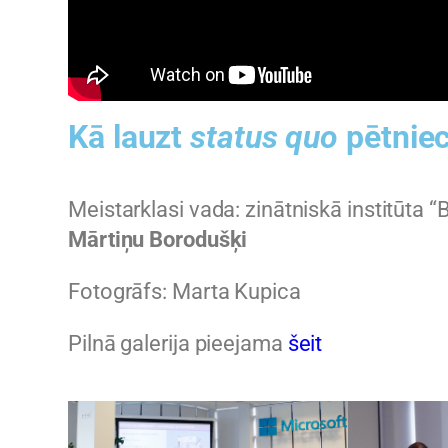
Kā lauzt
status quo
pētnie
Meistarklasi vada: zinātniskā institūta 
Mārtiņu Borodušķi
Fotogrāfs: Marta Kupica
Pilnā galerija pieejama
šeit