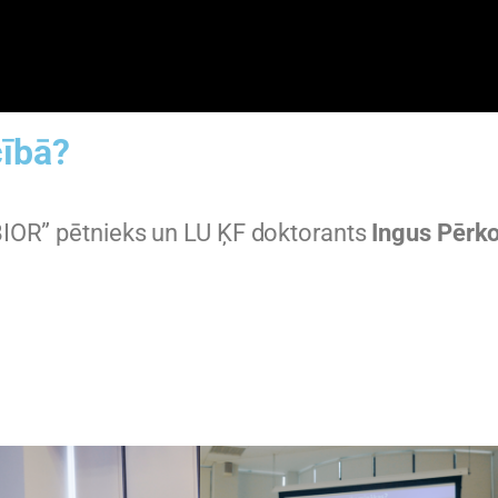
cībā?
“BIOR” pētnieks un LU ĶF doktorants
Ingus Pērk