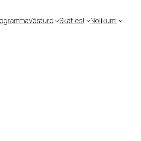
rogramma
Vēsture
Skaties!
Nolikumi