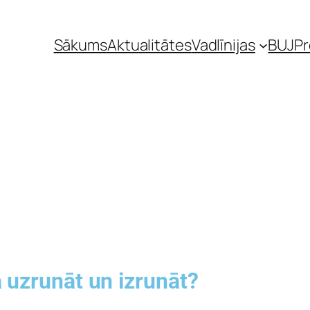
Sākums
Aktualitātes
Vadlīnijas
BUJ
P
 uzrunāt un izrunāt?