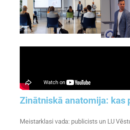
Zinātniskā anatomija: kas
Meistarklasi vada: publicists un LU Vēst