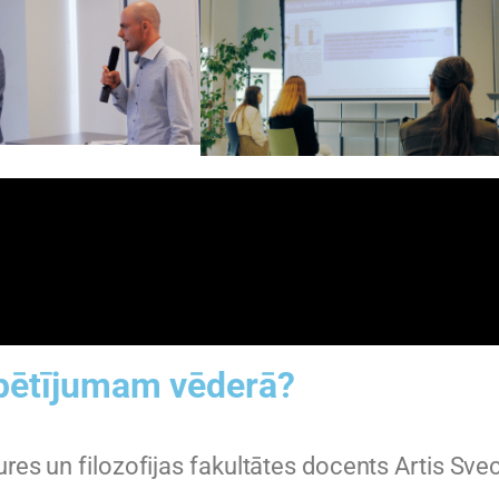
 pētījumam vēderā?
ures un filozofijas fakultātes docents Artis Sve