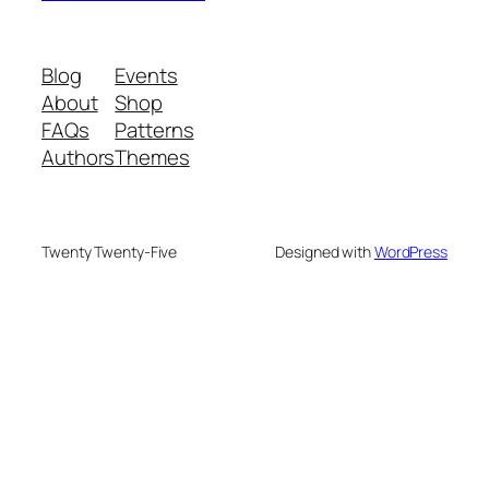
Blog
Events
About
Shop
FAQs
Patterns
Authors
Themes
Twenty Twenty-Five
Designed with
WordPress